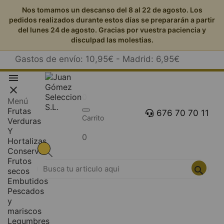
Nos tomamos un descanso del 8 al 22 de agosto. Los
pedidos realizados durante estos días se prepararán a partir
del lunes 24 de agosto. Gracias por vuestra paciencia y
disculpad las molestias.
Gastos de envío: 10,95€ - Madrid: 6,95€


0
Menú
Frutas
676 70 70 11
Carrito
Verduras
Y
0
Hortalizas
Conservas
Frutos

secos
Embutidos
Pescados
y
mariscos
Legumbres