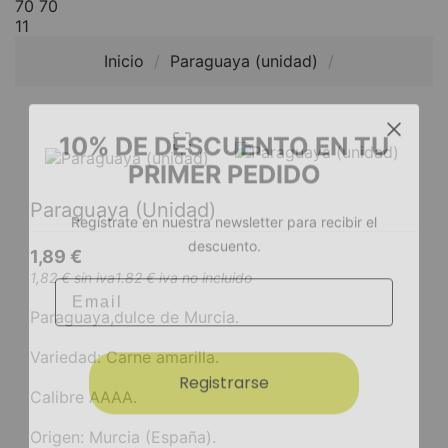
70 70
11
Inicio
Paraguaya (unidad)
10% DE DESCUENTO EN TU

PRIMER PEDIDO
Paraguaya (unidad)
Regístrate en nuestra newsletter para recibir el
descuento.
1,89 €
Email
1,82 € sin iva
1.82 € iva no incluido
Paraguaya,dulce de Murcia.
Variedad: Carne amarilla.
Registrarse
Calibre AAAA.
Origen: Murcia (España).