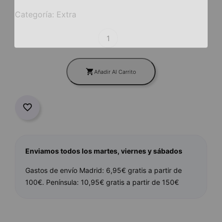
NO, THANKS
Categoría: Extra

Añadir Al Carrito

Enviamos todos los martes, viernes y sábados
Gastos de envío Madrid: 6,95€ gratis a partir de
100€. Península: 10,95€ gratis a partir de 150€