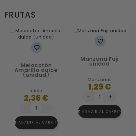
FRUTAS


Manzana Fuji
unidad
Melocotón
Amarillo dulce
(unidad)
Manzanas
1,29 €
Inicio
2,36 €
remove
add
remove
add
AÑADIR AL CARRITO
shopping_cart
AÑADIR AL CARRITO
shopping_cart