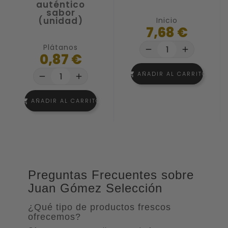
auténtico
sabor
(unidad)
Inicio
7,68 €
Plátanos
remove
add
0,87 €
AÑADIR AL CARRITO
shopping_cart
remove
add
AÑADIR AL CARRITO
shopping_cart
Preguntas Frecuentes sobre
Juan Gómez Selección
¿Qué tipo de productos frescos
ofrecemos?