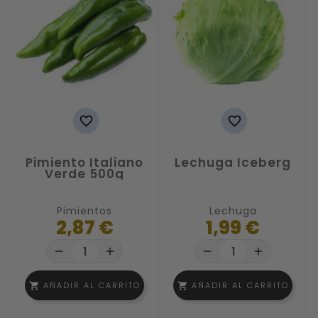


Pimiento Italiano
Lechuga Iceberg
Verde 500g
Pimientos
Lechuga
2,87 €
1,99 €
remove
add
remove
add
AÑADIR AL CARRITO
AÑADIR AL CARRITO
shopping_cart
shopping_cart