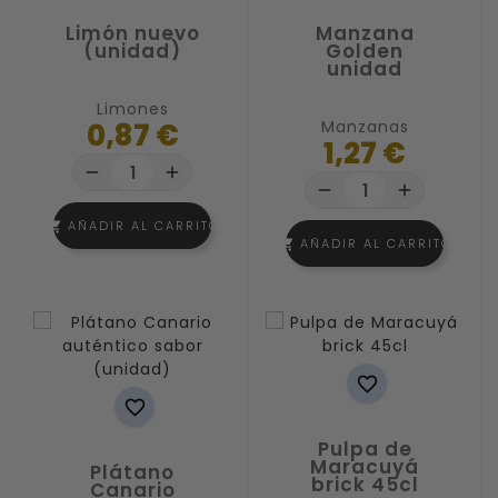
Limón nuevo
Manzana
(unidad)
Golden
unidad
Limones
0,87 €
Manzanas
1,27 €
remove
add
remove
add
AÑADIR AL CARRITO
shopping_cart
AÑADIR AL CARRITO
shopping_cart


Pulpa de
Maracuyá
Plátano
brick 45cl
Canario