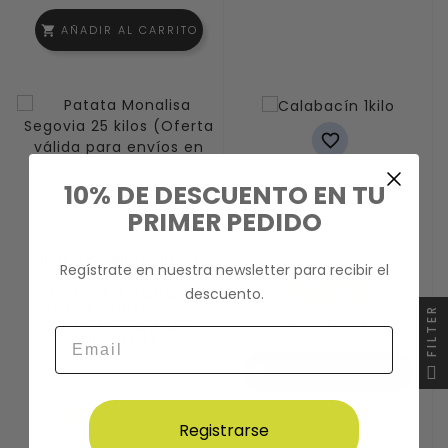
AÑADIR AL CARRITO
shopping_cart

10% DE DESCUENTO EN TU
Calabacín 1kilo

PRIMER PEDIDO
Patata Monalisa
Calabacines
Regístrate en nuestra newsletter para recibir el
Segovia 25 kilos
3,97 €
(Oferta válida
descuento.
para envíos en
FILTER
comunidad de
remove
add
Email
Madrid)
AÑADIR AL CARRITO
shopping_cart
Inicio
38,50 €
Registrarse