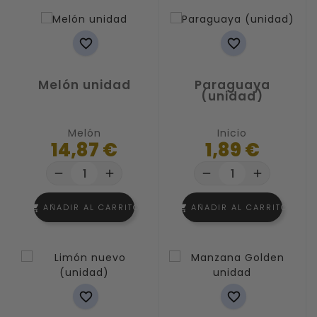


Melón unidad
Paraguaya
(unidad)
Melón
Inicio
14,87 €
1,89 €
remove
add
remove
add
AÑADIR AL CARRITO
AÑADIR AL CARRITO
shopping_cart
shopping_cart

