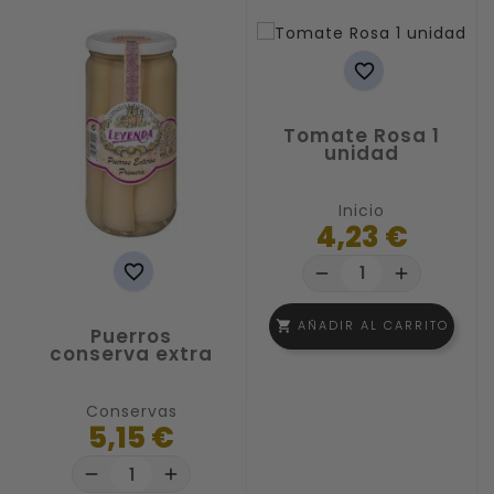

Tomate Rosa 1
unidad
Inicio
4,23 €

remove
add
AÑADIR AL CARRITO
shopping_cart
Puerros
conserva extra
Conservas
5,15 €
remove
add